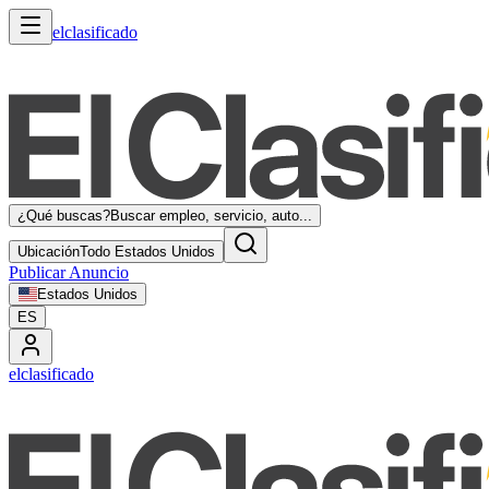
elclasificado
¿Qué buscas?
Buscar empleo, servicio, auto...
Ubicación
Todo Estados Unidos
Publicar Anuncio
Estados Unidos
ES
elclasificado