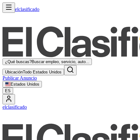
elclasificado
¿Qué buscas?
Buscar empleo, servicio, auto...
Ubicación
Todo Estados Unidos
Publicar Anuncio
Estados Unidos
ES
elclasificado