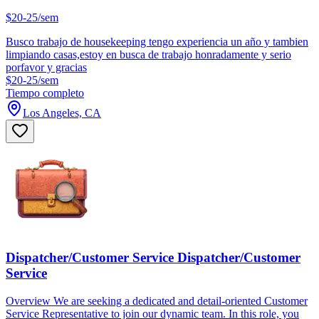
$20-25/sem
Busco trabajo de housekeeping tengo experiencia un año y tambien
limpiando casas,estoy en busca de trabajo honradamente y serio
porfavor y gracias
$20-25/sem
Tiempo completo
Los Angeles, CA
Dispatcher/Customer Service Dispatcher/Customer
Service
Overview We are seeking a dedicated and detail-oriented Customer
Service Representative to join our dynamic team. In this role, you