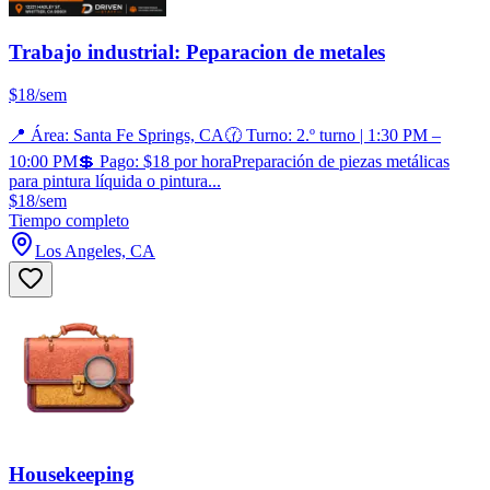
Trabajo industrial: Peparacion de metales
$18/sem
📍 Área: Santa Fe Springs, CA🕜 Turno: 2.º turno | 1:30 PM –
10:00 PM💲 Pago: $18 por horaPreparación de piezas metálicas
para pintura líquida o pintura...
$18/sem
Tiempo completo
Los Angeles, CA
Housekeeping