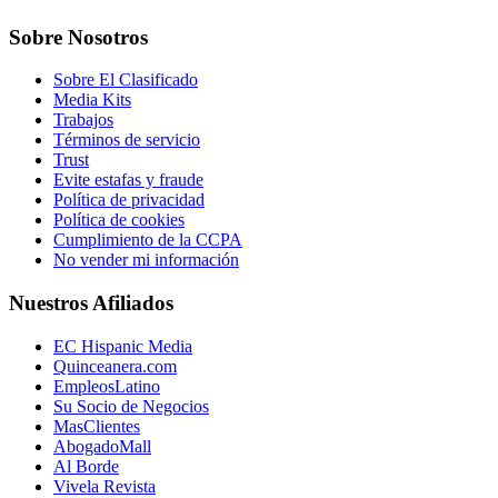
Sobre Nosotros
Sobre El Clasificado
Media Kits
Trabajos
Términos de servicio
Trust
Evite estafas y fraude
Política de privacidad
Política de cookies
Cumplimiento de la CCPA
No vender mi información
Nuestros Afiliados
EC Hispanic Media
Quinceanera.com
EmpleosLatino
Su Socio de Negocios
MasClientes
AbogadoMall
Al Borde
Vivela Revista