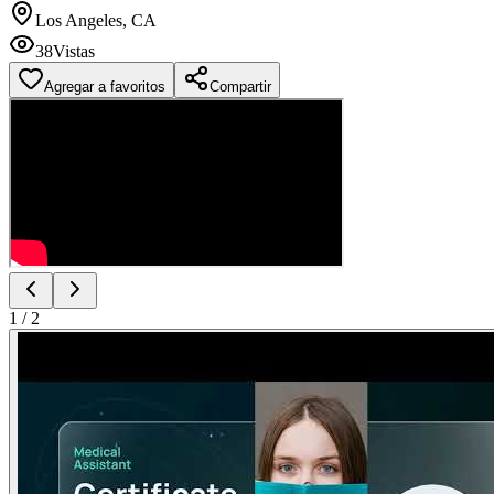
Los Angeles, CA
38
Vistas
Agregar a favoritos
Compartir
1
/
2