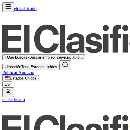
elclasificado
¿Qué buscas?
Buscar empleo, servicio, auto...
Ubicación
Todo Estados Unidos
Publicar Anuncio
Estados Unidos
ES
elclasificado