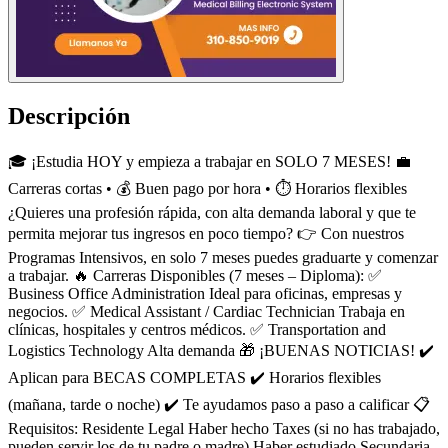
Descripción
🎓 ¡Estudia HOY y empieza a trabajar en SOLO 7 MESES! 💼
Carreras cortas • 💰 Buen pago por hora • ⏱️ Horarios flexibles
¿Quieres una profesión rápida, con alta demanda laboral y que te
permita mejorar tus ingresos en poco tiempo? 👉 Con nuestros
Programas Intensivos, en solo 7 meses puedes graduarte y comenzar
a trabajar. 🔥 Carreras Disponibles (7 meses – Diploma): ✅
Business Office Administration Ideal para oficinas, empresas y
negocios. ✅ Medical Assistant / Cardiac Technician Trabaja en
clínicas, hospitales y centros médicos. ✅ Transportation and
Logistics Technology Alta demanda 🎁 ¡BUENAS NOTICIAS! ✔️
Aplican para BECAS COMPLETAS ✔️ Horarios flexibles
(mañana, tarde o noche) ✔️ Te ayudamos paso a paso a calificar 📋
Requisitos: Residente Legal Haber hecho Taxes (si no has trabajado,
pueden servir los de tu padre o madre) Haber estudiado Secundaria,