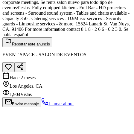
corporate meetings. Se renta salon nuevo para todo tipo de
eventos/fiestas. Fully equipped kitchen - Full Bar - HD projectors
and screens - Surround sound system - Tables and chairs available -
Capacity 350 - Catering services - DJ/Music services - Security
guards - Limousine services - & more. 15524 Lanark St. Van Nuys,
CA. 91406 For more information contact 8 1 8 - 2 6 6 - 6 2 3 0. Se
habla español
Reportar este anuncio
EVENT SPACE - SALON DE EVENTOS
Hace 2 meses
Los Angeles, CA
1,904
Vistas
Llamar ahora
Enviar mensaje