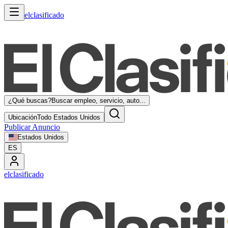
elclasificado
¿Qué buscas?
Buscar empleo, servicio, auto...
Ubicación
Todo Estados Unidos
Publicar Anuncio
Estados Unidos
ES
elclasificado