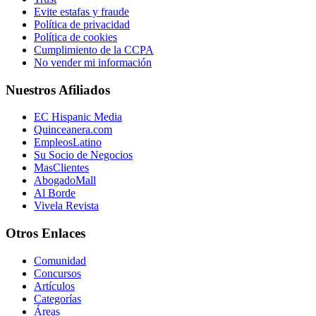
Evite estafas y fraude
Política de privacidad
Política de cookies
Cumplimiento de la CCPA
No vender mi información
Nuestros Afiliados
EC Hispanic Media
Quinceanera.com
EmpleosLatino
Su Socio de Negocios
MasClientes
AbogadoMall
Al Borde
Vivela Revista
Otros Enlaces
Comunidad
Concursos
Artículos
Categorías
Áreas