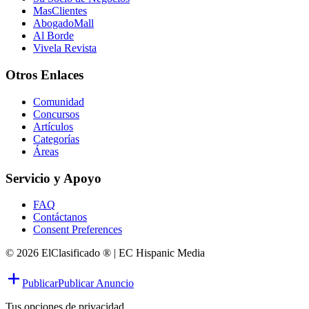
MasClientes
AbogadoMall
Al Borde
Vivela Revista
Otros Enlaces
Comunidad
Concursos
Artículos
Categorías
Áreas
Servicio y Apoyo
FAQ
Contáctanos
Consent Preferences
© 2026 ElClasificado ® | EC Hispanic Media
Publicar
Publicar Anuncio
Tus opciones de privacidad