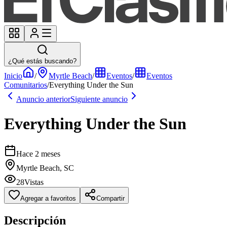
¿Qué estás buscando?
Inicio
/
Myrtle Beach
/
Eventos
/
Eventos
Comunitarios
/
Everything Under the Sun
Anuncio anterior
Siguiente anuncio
Everything Under the Sun
Hace 2 meses
Myrtle Beach, SC
28
Vistas
Agregar a favoritos
Compartir
Descripción