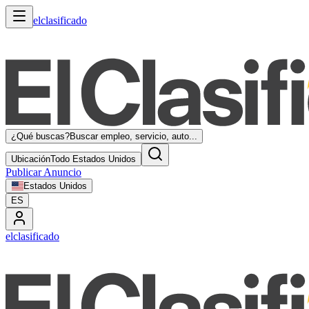
elclasificado
¿Qué buscas?
Buscar empleo, servicio, auto...
Ubicación
Todo Estados Unidos
Publicar Anuncio
Estados Unidos
ES
elclasificado