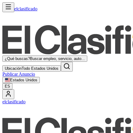
elclasificado
¿Qué buscas?
Buscar empleo, servicio, auto...
Ubicación
Todo Estados Unidos
Publicar Anuncio
Estados Unidos
ES
elclasificado