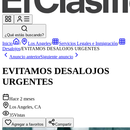
¿Qué estás buscando?
Inicio
/
Los Angeles
/
Servicios Legales e Inmigración
/
Desalojos
/
EVITAMOS DESALOJOS URGENTES
Anuncio anterior
Siguiente anuncio
EVITAMOS DESALOJOS
URGENTES
Hace 2 meses
Los Angeles, CA
35
Vistas
Agregar a favoritos
Compartir