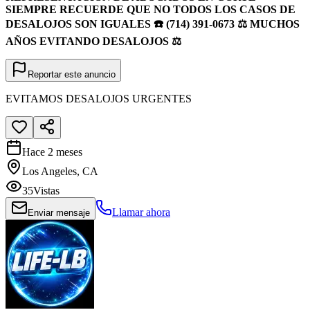
SIEMPRE RECUERDE QUE NO TODOS LOS CASOS DE
DESALOJOS SON IGUALES ☎️ (714) 391-0673 ⚖️ MUCHOS
AÑOS EVITANDO DESALOJOS ⚖️
Reportar este anuncio
EVITAMOS DESALOJOS URGENTES
Hace 2 meses
Los Angeles, CA
35
Vistas
Llamar ahora
Enviar mensaje