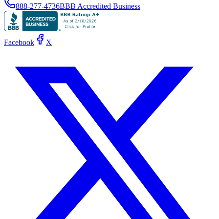
888-277-4736
BBB Accredited Business
Facebook
X