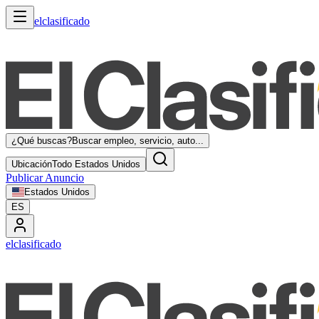
elclasificado
¿Qué buscas?
Buscar empleo, servicio, auto...
Ubicación
Todo Estados Unidos
Publicar Anuncio
Estados Unidos
ES
elclasificado