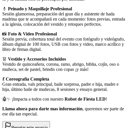
💄
Peinado y Maquillaje Profesional
Sesión glamorosa, preparación del gran día y asistente de hada
madrina que te acompañará en cada momento: fotos previas, entrada
a la iglesia, colocación del vestido y retoques perfectos.
📸
Foto & Video Profesional
Sesión previa, cobertura total del evento con fotógrafo y videógrafo,
álbum digital de 100 fotos, USB con fotos y video, marco acrílico y
libro de firmas digital.
👗
Vestido y Accesorios Incluidos
Vestido de quinceañera, corona, ramo, abrigo, biblia, cojín, oso o
muñeca, set de pastel, brindis con copas ¡y más!
💃
Coreografía Completa
Gran entrada, vals principal, baile sorpresa, padre e hija, madre e
hija, último baile de muñecas, 8 sesiones y ensayo general.
🤖✨ ¡Impacta a todos con nuestro
Robot de Fiesta LED
!
Llama ahora para darte mas información
, queremos ser parte de
ese día tan especial.
Reportar este anuncio