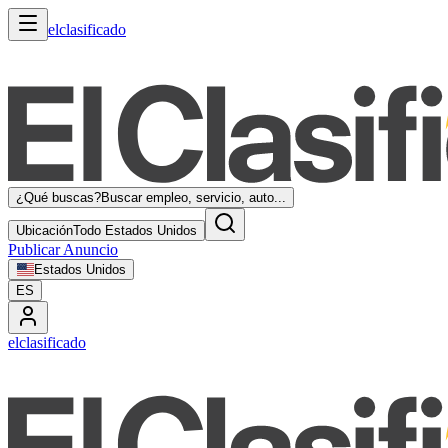
elclasificado
¿Qué buscas?
Buscar empleo, servicio, auto...
Ubicación
Todo Estados Unidos
Publicar Anuncio
Estados Unidos
ES
elclasificado