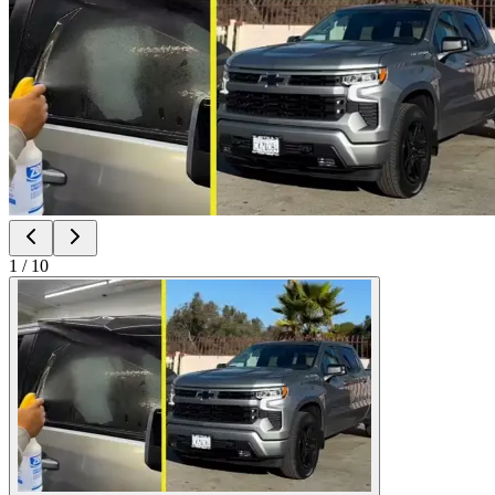
1
/
10