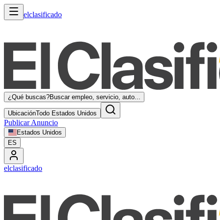
elclasificado
¿Qué buscas?
Buscar empleo, servicio, auto...
Ubicación
Todo Estados Unidos
Publicar Anuncio
Estados Unidos
ES
elclasificado