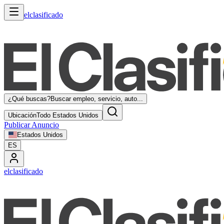
elclasificado
¿Qué buscas?
Buscar empleo, servicio, auto...
Ubicación
Todo Estados Unidos
Publicar Anuncio
Estados Unidos
ES
elclasificado