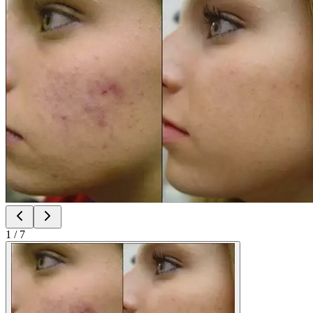
1
/
7