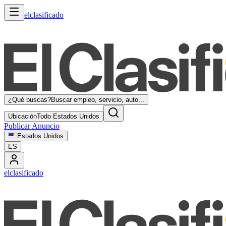
elclasificado
¿Qué buscas?
Buscar empleo, servicio, auto...
Ubicación
Todo Estados Unidos
Publicar Anuncio
Estados Unidos
ES
elclasificado