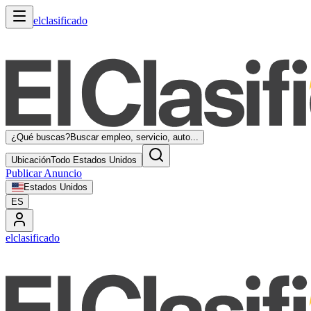
elclasificado
¿Qué buscas?
Buscar empleo, servicio, auto...
Ubicación
Todo Estados Unidos
Publicar Anuncio
Estados Unidos
ES
elclasificado