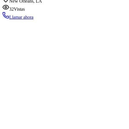
New Orleans, LA
32
Vistas
Llamar ahora