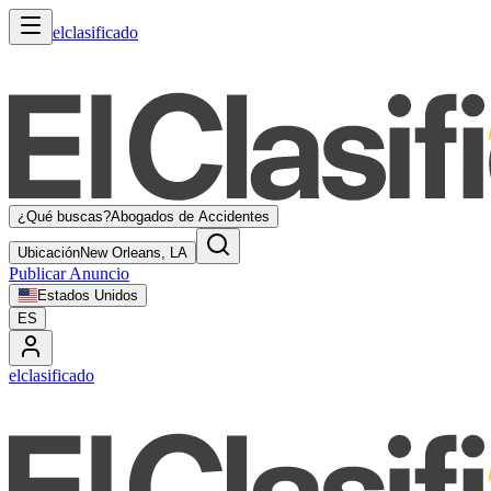
elclasificado
¿Qué buscas?
Abogados de Accidentes
Ubicación
New Orleans, LA
Publicar Anuncio
Estados Unidos
ES
elclasificado