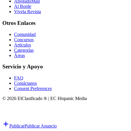
AbogadoMall
Al Borde
Vivela Revista
Otros Enlaces
Comunidad
Concursos
Artículos
Categorías
Áreas
Servicio y Apoyo
FAQ
Contáctanos
Consent Preferences
© 2026 ElClasificado ® | EC Hispanic Media
Publicar
Publicar Anuncio