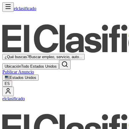
elclasificado
¿Qué buscas?
Buscar empleo, servicio, auto...
Ubicación
Todo Estados Unidos
Publicar Anuncio
Estados Unidos
ES
elclasificado