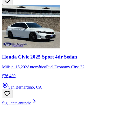
Honda Civic 2025 Sport 4dr Sedan
Millaje: 15,202
Automático
Fuel Economy City: 32
$26,489
San Bernardino, CA
Siguiente anuncio