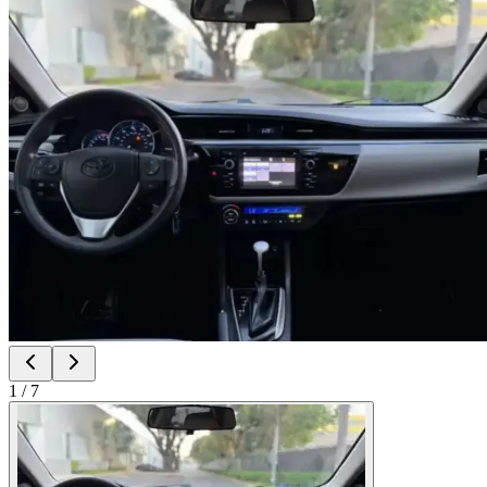
1
/
7