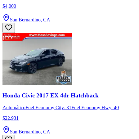
$4,000
San Bernardino, CA
Honda Civic 2017 EX 4dr Hatchback
Automático
Fuel Economy City: 31
Fuel Economy Hwy: 40
$22,931
San Bernardino, CA