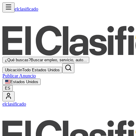
elclasificado
¿Qué buscas?
Buscar empleo, servicio, auto...
Ubicación
Todo Estados Unidos
Publicar Anuncio
Estados Unidos
ES
elclasificado