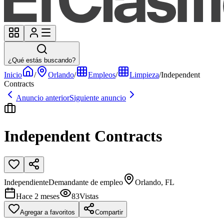
¿Qué estás buscando?
Inicio
/
Orlando
/
Empleos
/
Limpieza
/
Independent
Contracts
Anuncio anterior
Siguiente anuncio
Independent Contracts
Independiente
Demandante de empleo
Orlando, FL
Hace 2 meses
83
Vistas
Agregar a favoritos
Compartir