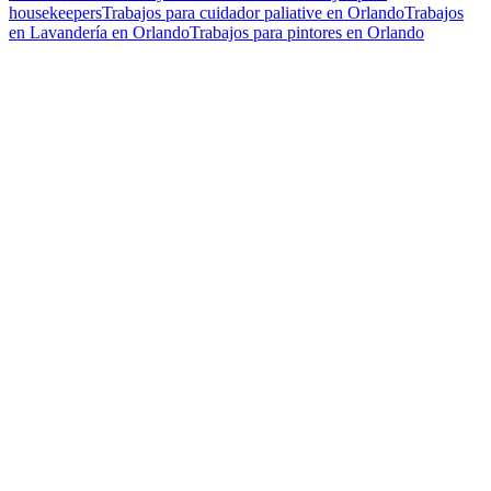
housekeepers
Trabajos para cuidador paliative en Orlando
Trabajos
en Lavandería en Orlando
Trabajos para pintores en Orlando