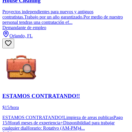
House Cleaning
Proyectos independientes para nuevos y antiguos
contratistas.Trabajo por un año garantizado.Por medio de nuestro
personal tendras una contratación ef...
Demandante de empleo
Orlando, FL
ESTAMOS CONTRATANDO!!
$15/hora
ESTAMOS CONTRATANDO!Limpieza de areas publicasPago
15/Hora6 meses de experiencia+Disponibildiad para trabajar
cualquier diaHorario: Rotativo (AM-PM)4...