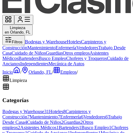
Limpieza
en Orlando, FL
Bodegas y Warehouse
Hoteles
Carpinteros y
Filtros
Construcción
Mantenimiento
Enfermería
Vendedores
Trabajo Desde
Casa
Cuidado de Niños
Guardias
Otros empleos
Asistentes
Médicos
Bartenders
Busco Empleo
Choferes y Troqueros
Cuidado de
Ancianos
Independientes
Mecánica de Autos
Inicio
/
Orlando, FL
/
Empleos
/
Limpieza
Categorías
Bodegas y Warehouse
31
Hoteles
8
Carpinteros y
Construcción
7
Mantenimiento
7
Enfermería
6
Vendedores
6
Trabajo
Desde Casa
4
Cuidado de Niños
2
Guardias
2
Otros
empleos
2
Asistentes Médicos
1
Bartenders
1
Busco Empleo
1
Choferes
y Troqueros
1
Cuidado de Ancianos
1
Independientes
1
Mecánica de