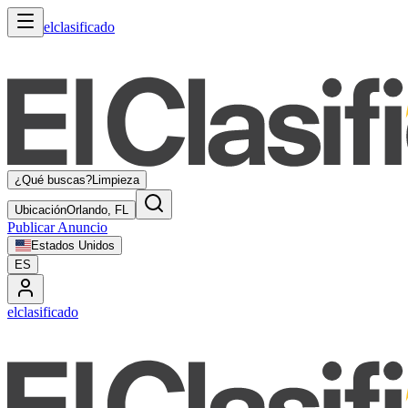
elclasificado
¿Qué buscas?
Limpieza
Ubicación
Orlando, FL
Publicar Anuncio
Estados Unidos
ES
elclasificado