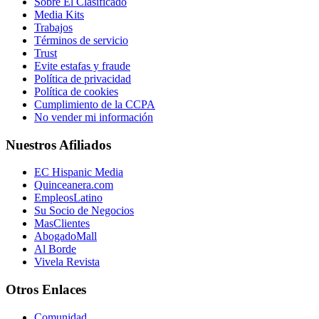
Sobre El Clasificado
Media Kits
Trabajos
Términos de servicio
Trust
Evite estafas y fraude
Política de privacidad
Política de cookies
Cumplimiento de la CCPA
No vender mi información
Nuestros Afiliados
EC Hispanic Media
Quinceanera.com
EmpleosLatino
Su Socio de Negocios
MasClientes
AbogadoMall
Al Borde
Vivela Revista
Otros Enlaces
Comunidad