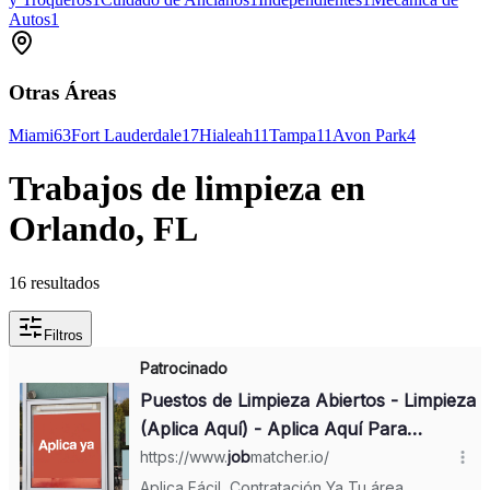
Autos
1
Otras Áreas
Miami
63
Fort Lauderdale
17
Hialeah
11
Tampa
11
Avon Park
4
Trabajos de limpieza en
Orlando, FL
16 resultados
Filtros