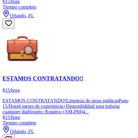
$15/hora
Tiempo completo
Orlando, FL
ESTAMOS CONTRATANDO!!
$15/hora
ESTAMOS CONTRATANDO!Limpieza de areas publicasPago
15/Hora6 meses de experiencia+Disponibildiad para trabajar
cualquier diaHorario: Rotativo (AM-PM)4...
$15/hora
Tiempo completo
Orlando, FL