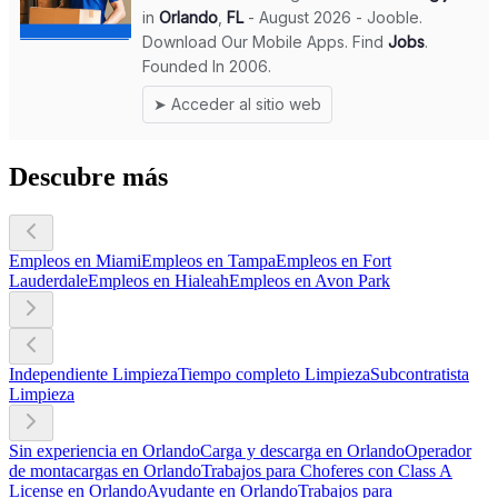
Descubre más
Empleos en Miami
Empleos en Tampa
Empleos en Fort
Lauderdale
Empleos en Hialeah
Empleos en Avon Park
Independiente Limpieza
Tiempo completo Limpieza
Subcontratista
Limpieza
Sin experiencia en Orlando
Carga y descarga en Orlando
Operador
de montacargas en Orlando
Trabajos para Choferes con Class A
License en Orlando
Ayudante en Orlando
Trabajos para