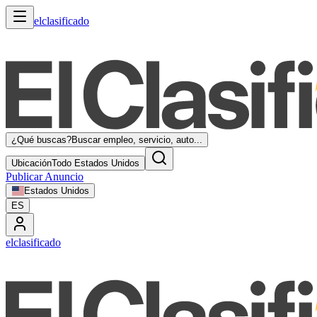
elclasificado
¿Qué buscas?
Buscar empleo, servicio, auto...
Ubicación
Todo Estados Unidos
Publicar Anuncio
Estados Unidos
ES
elclasificado