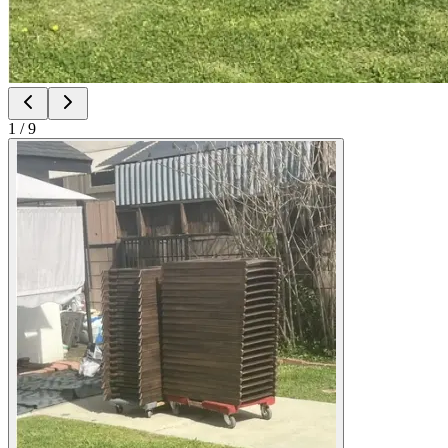
1
/
9