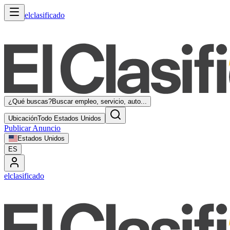
elclasificado
¿Qué buscas?
Buscar empleo, servicio, auto...
Ubicación
Todo Estados Unidos
Publicar Anuncio
Estados Unidos
ES
elclasificado