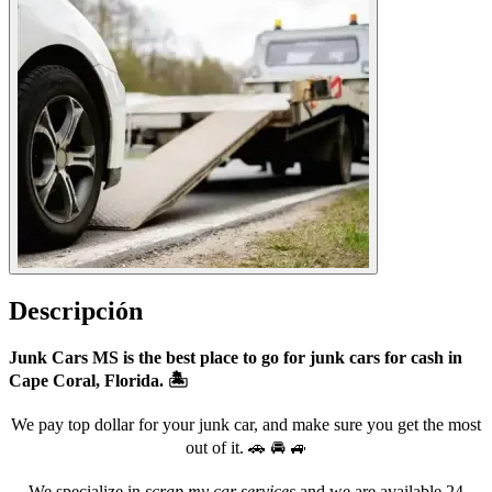
Descripción
Junk Cars MS is the best place to go for junk cars for cash in
Cape Coral, Florida. 🏝️
We pay top dollar for your junk car, and make sure you get the most
out of it. 🚗 🚘 🚙
We specialize in
scrap my car services
and we are available 24