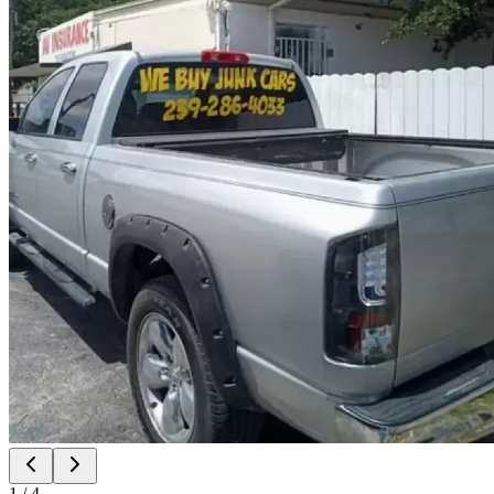
1
/
4