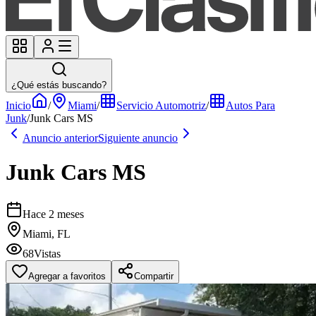
¿Qué estás buscando?
Inicio
/
Miami
/
Servicio Automotriz
/
Autos Para
Junk
/
Junk Cars MS
Anuncio anterior
Siguiente anuncio
Junk Cars MS
Hace 2 meses
Miami, FL
68
Vistas
Agregar a favoritos
Compartir