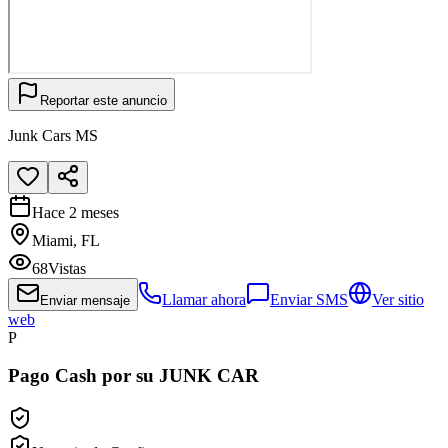
Reportar este anuncio
Junk Cars MS
Hace 2 meses
Miami, FL
68
Vistas
Llamar ahora
Enviar SMS
Ver sitio
Enviar mensaje
web
P
Pago Cash por su JUNK CAR