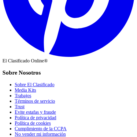
El Clasificado Online®
Sobre Nosotros
Sobre El Clasificado
Media Kits
Trabajos
Términos de servicio
Trust
Evite estafas y fraude
Política de privacidad
Política de cookies
Cumplimiento de la CCPA
No vender mi información