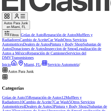
Autos Para Junk
en Miami, FL
Grúas de Auto
Reparación de Autos
Mufflers y
Filtros
Radiadores
Cambio de Aceite
Car Wash
Otros Servicios
Automotrices
Dealers de Autos
Pintura y Body Shop
Subastas de
Autos
Donaciones de Autos
Inspeccion de Smog
Legalización de
Autos a México
Reparación de Camiones
Servicios del
DMV
Transmisiones
Inicio
/
Miami, FL
/
Servicio Automotriz
/
Autos Para Junk
Categorías
Grúas de Auto
35
Reparación de Autos
12
Mufflers y
Radiadores
10
Cambio de Aceite
7
Car Wash
5
Otros Servicios
Automotrices
4
Dealers de Autos
3
Pintura y Body Shop
2
Subastas de
Autos
2
Donaciones de Autos
1
Inspeccion de Smog
Legalización de