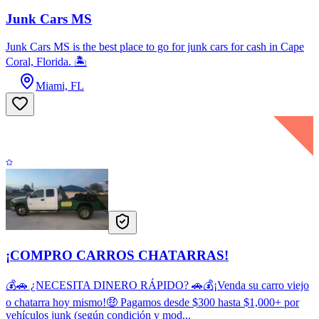
Junk Cars MS
Junk Cars MS is the best place to go for junk cars for cash in Cape
Coral, Florida. 🏝️
Miami, FL
¡COMPRO CARROS CHATARRAS!
💰🚗 ¿NECESITA DINERO RÁPIDO? 🚗💰¡Venda su carro viejo
o chatarra hoy mismo!🤑 Pagamos desde $300 hasta $1,000+ por
vehículos junk (según condición y mod...