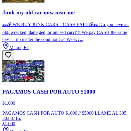
Junk my old car now near me
🚗💰 WE BUY JUNK CARS – CASH PAID 💰🚗 Do you have an
old, wrecked, damaged, or unused car?👉 We pay CASH the same
day — no matter the condition! ✅ We acc...
Miami, FL
PAGAMOS CASH POR AUTO $1000
$1,000
PAGAMOS CASH POR AUTO $1000 // $5000 LLAME AL 305
303 8716.
$1,000