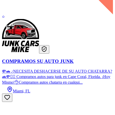
COMPRAMOS SU AUTO JUNK
💸🚗 ¿NECESITA DESHACERSE DE SU AUTO CHATARRA?
🚗💸🙋‍♂️ Compramos autos para junk en Cape Coral, Florida. ¡Hoy
Mismo!👌Compramos autos chatarra en cualqui...
Miami, FL