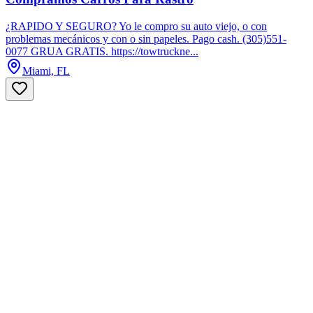
¿RAPIDO Y SEGURO? Yo le compro su auto viejo, o con
problemas mecánicos y con o sin papeles. Pago cash. (305)551-
0077 GRUA GRATIS. https://towtruckne...
Miami, FL