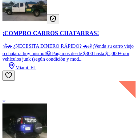
¡COMPRO CARROS CHATARRAS!
💰🚗 ¿NECESITA DINERO RÁPIDO? 🚗💰¡Venda su carro viejo
o chatarra hoy mismo!🤑 Pagamos desde $300 hasta $1,000+ por
vehículos junk (según condición y mod...
Miami, FL