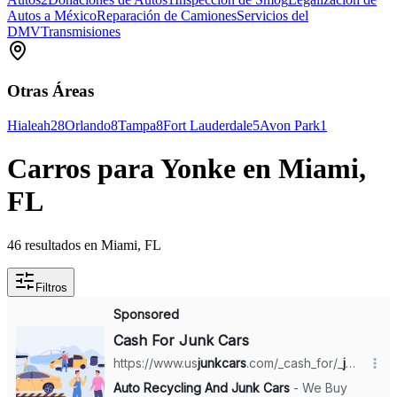
Autos a México
Reparación de Camiones
Servicios del
DMV
Transmisiones
Otras Áreas
Hialeah
28
Orlando
8
Tampa
8
Fort Lauderdale
5
Avon Park
1
Carros para Yonke en Miami,
FL
46 resultados en Miami, FL
Filtros