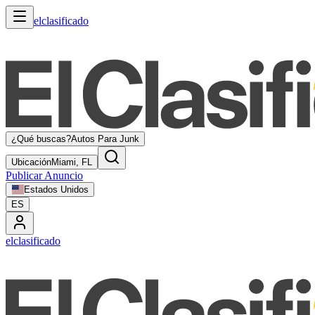
elclasificado
¿Qué buscas?
Autos Para Junk
Ubicación
Miami, FL
Publicar Anuncio
Estados Unidos
ES
elclasificado