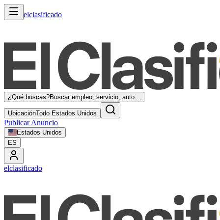
elclasificado
¿Qué buscas?
Buscar empleo, servicio, auto...
Ubicación
Todo Estados Unidos
Publicar Anuncio
Estados Unidos
ES
elclasificado