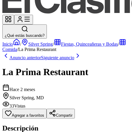
¿Qué estás buscando?
Inicio
/
Silver Spring
/
Fiestas, Quinceañeras y Bodas
/
Comida
/
La Prima Restaurant
Anuncio anterior
Siguiente anuncio
La Prima Restaurant
Hace 2 meses
Silver Spring, MD
33
Vistas
Agregar a favoritos
Compartir
Descripción