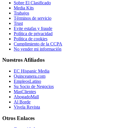
Sobre El Clasificado
Media Kits
Trabajos
Términos de servicio
Trust
Evite estafas y fraude
Política de privacidad
Política de cookies
Cumplimiento de la CCPA
No vender mi información
Nuestros Afiliados
EC Hispanic Media
Quinceanera.com
EmpleosLatino
Su Socio de Negocios
MasClientes
AbogadoMall
Al Borde
Vivela Revista
Otros Enlaces