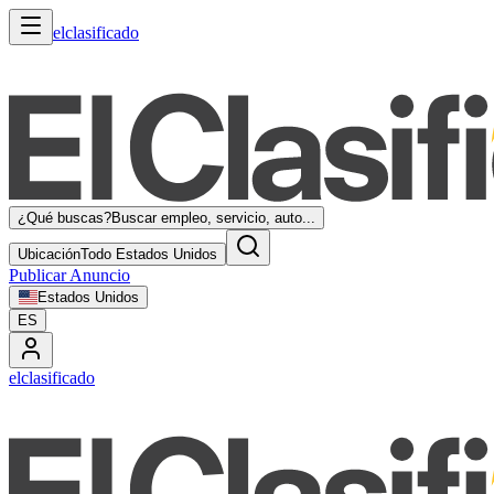
elclasificado
¿Qué buscas?
Buscar empleo, servicio, auto...
Ubicación
Todo Estados Unidos
Publicar Anuncio
Estados Unidos
ES
elclasificado