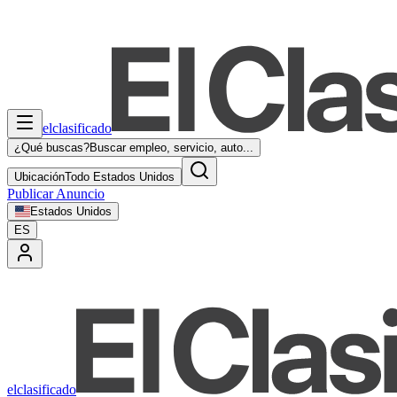
elclasificado
¿Qué buscas?
Buscar empleo, servicio, auto...
Ubicación
Todo Estados Unidos
Publicar Anuncio
Estados Unidos
ES
elclasificado