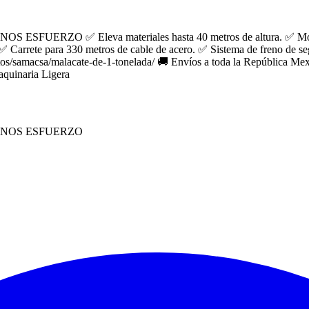
 ✅ Eleva materiales hasta 40 metros de altura. ✅ Motor a gas
. ✅ Carrete para 330 metros de cable de acero. ✅ Sistema de freno de 
ctos/samacsa/malacate-de-1-tonelada/ 🚚 Envíos a toda la República 
uinaria Ligera
ENOS ESFUERZO