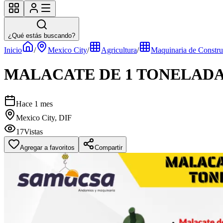
¿Qué estás buscando?
Inicio
/
Mexico City
/
Agricultura
/
Maquinaria de Constru
MALACATE DE 1 TONELADA
Hace 1 mes
Mexico City, DIF
17
Vistas
Agregar a favoritos
Compartir