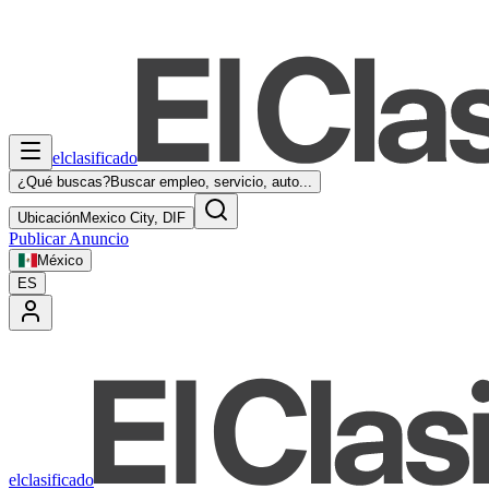
elclasificado
¿Qué buscas?
Buscar empleo, servicio, auto...
Ubicación
Mexico City, DIF
Publicar Anuncio
México
ES
elclasificado