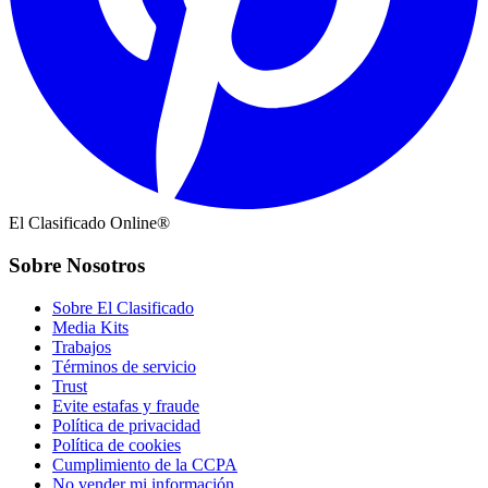
El Clasificado Online®
Sobre Nosotros
Sobre El Clasificado
Media Kits
Trabajos
Términos de servicio
Trust
Evite estafas y fraude
Política de privacidad
Política de cookies
Cumplimiento de la CCPA
No vender mi información