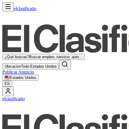
elclasificado
¿Qué buscas?
Buscar empleo, servicio, auto...
Ubicación
Todo Estados Unidos
Publicar Anuncio
Estados Unidos
ES
elclasificado