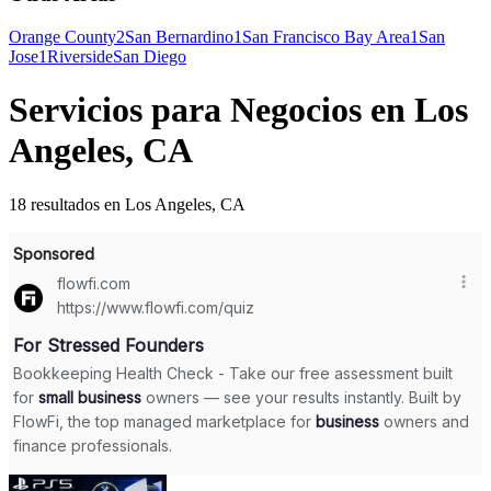
Orange County
2
San Bernardino
1
San Francisco Bay Area
1
San
Jose
1
Riverside
San Diego
Servicios para Negocios en Los
Angeles, CA
18 resultados en Los Angeles, CA