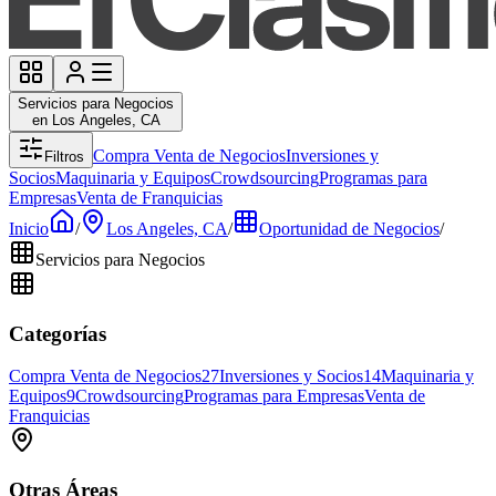
Servicios para Negocios
en Los Angeles, CA
Compra Venta de Negocios
Inversiones y
Filtros
Socios
Maquinaria y Equipos
Crowdsourcing
Programas para
Empresas
Venta de Franquicias
Inicio
/
Los Angeles, CA
/
Oportunidad de Negocios
/
Servicios para Negocios
Categorías
Compra Venta de Negocios
27
Inversiones y Socios
14
Maquinaria y
Equipos
9
Crowdsourcing
Programas para Empresas
Venta de
Franquicias
Otras Áreas