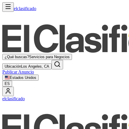
elclasificado
¿Qué buscas?
Servicios para Negocios
Ubicación
Los Angeles, CA
Publicar Anuncio
Estados Unidos
ES
elclasificado