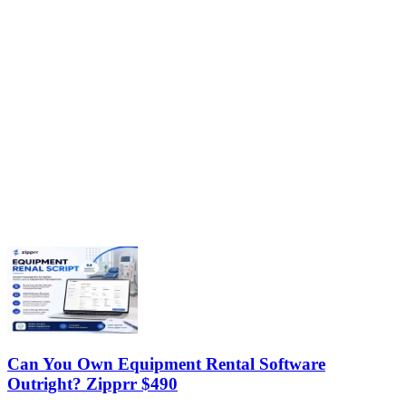
Can You Own Equipment Rental Software
Outright? Zipprr $490