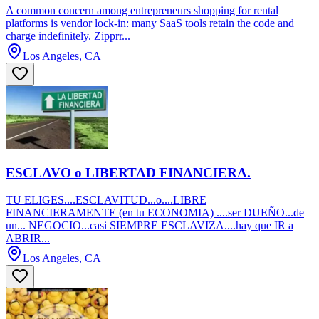
A common concern among entrepreneurs shopping for rental
platforms is vendor lock-in: many SaaS tools retain the code and
charge indefinitely. Zipprr...
Los Angeles, CA
ESCLAVO o LIBERTAD FINANCIERA.
TU ELIGES....ESCLAVITUD...o....LIBRE
FINANCIERAMENTE (en tu ECONOMIA) ....ser DUEÑO...de
un... NEGOCIO...casi SIEMPRE ESCLAVIZA....hay que IR a
ABRIR...
Los Angeles, CA