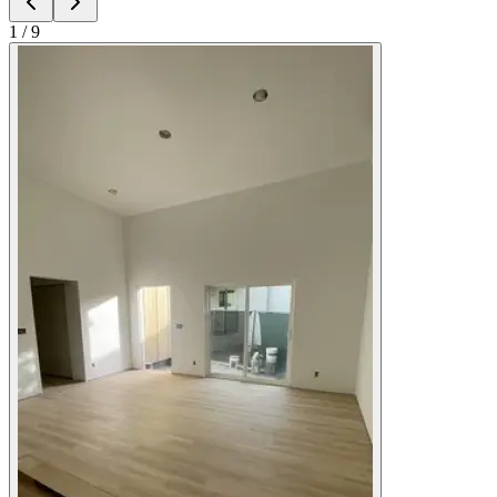
1
/
9