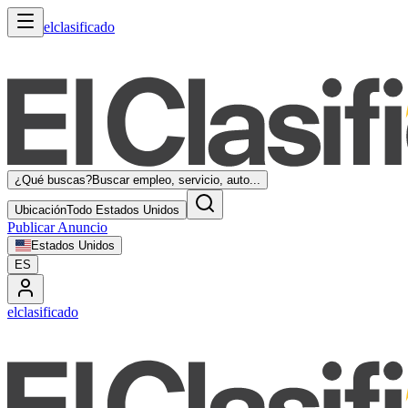
elclasificado
¿Qué buscas?
Buscar empleo, servicio, auto...
Ubicación
Todo Estados Unidos
Publicar Anuncio
Estados Unidos
ES
elclasificado