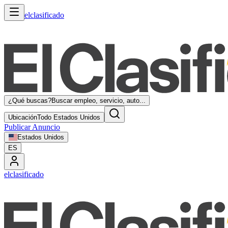
elclasificado
¿Qué buscas?
Buscar empleo, servicio, auto...
Ubicación
Todo Estados Unidos
Publicar Anuncio
Estados Unidos
ES
elclasificado