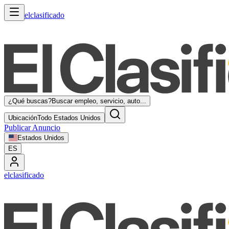
elclasificado
¿Qué buscas?
Buscar empleo, servicio, auto...
Ubicación
Todo Estados Unidos
Publicar Anuncio
Estados Unidos
ES
elclasificado