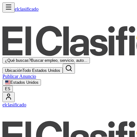
elclasificado
¿Qué buscas?
Buscar empleo, servicio, auto...
Ubicación
Todo Estados Unidos
Publicar Anuncio
Estados Unidos
ES
elclasificado