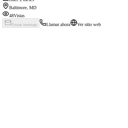
Baltimore, MD
48
Vistas
Llamar ahora
Ver sitio web
Enviar mensaje