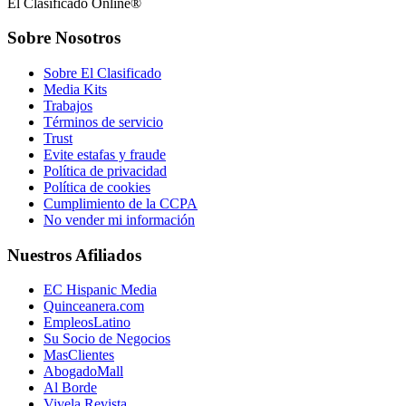
El Clasificado Online®
Sobre Nosotros
Sobre El Clasificado
Media Kits
Trabajos
Términos de servicio
Trust
Evite estafas y fraude
Política de privacidad
Política de cookies
Cumplimiento de la CCPA
No vender mi información
Nuestros Afiliados
EC Hispanic Media
Quinceanera.com
EmpleosLatino
Su Socio de Negocios
MasClientes
AbogadoMall
Al Borde
Vivela Revista