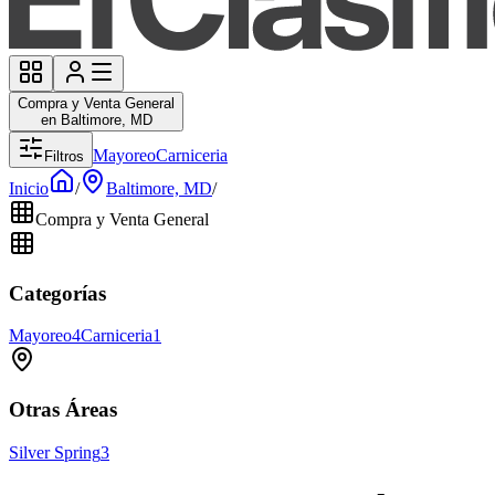
Compra y Venta General
en Baltimore, MD
Mayoreo
Carniceria
Filtros
Inicio
/
Baltimore, MD
/
Compra y Venta General
Categorías
Mayoreo
4
Carniceria
1
Otras Áreas
Silver Spring
3