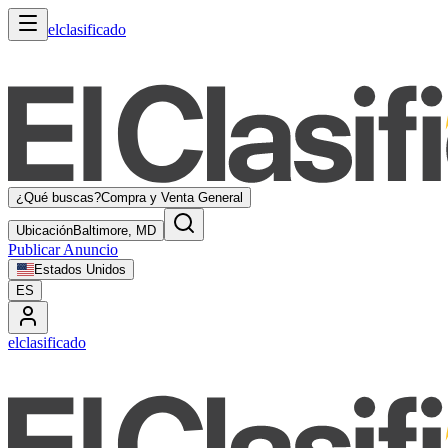
elclasificado
¿Qué buscas?
Compra y Venta General
Ubicación
Baltimore, MD
Publicar Anuncio
Estados Unidos
ES
elclasificado