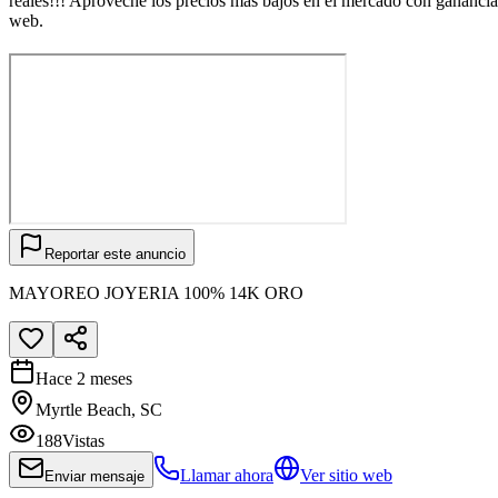
reales!!! Aproveche los precios más bajos en el mercado con ganancia
web.
Reportar este anuncio
MAYOREO JOYERIA 100% 14K ORO
Hace 2 meses
Myrtle Beach, SC
188
Vistas
Llamar ahora
Ver sitio web
Enviar mensaje