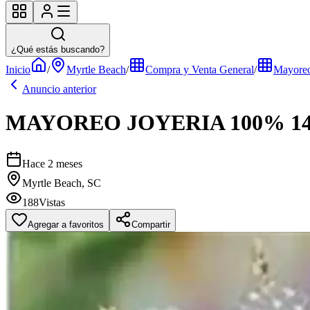
¿Qué estás buscando?
Inicio
/
Myrtle Beach
/
Compra y Venta General
/
Mayore
Anuncio anterior
MAYOREO JOYERIA 100% 1
Hace 2 meses
Myrtle Beach, SC
188
Vistas
Agregar a favoritos
Compartir