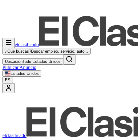
elclasificado
¿Qué buscas?
Buscar empleo, servicio, auto...
Ubicación
Todo Estados Unidos
Publicar Anuncio
Estados Unidos
ES
elclasificado