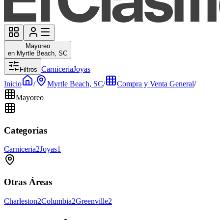
Mayoreo
en Myrtle Beach, SC
Carniceria
Joyas
Filtros
Inicio
/
Myrtle Beach, SC
/
Compra y Venta General
/
Mayoreo
Categorías
Carniceria
2
Joyas
1
Otras Áreas
Charleston
2
Columbia
2
Greenville
2