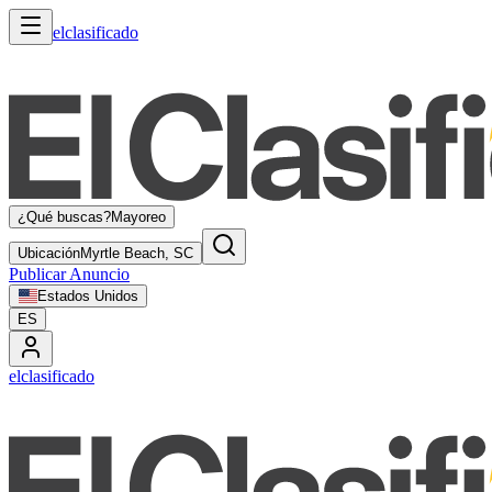
elclasificado
¿Qué buscas?
Mayoreo
Ubicación
Myrtle Beach, SC
Publicar Anuncio
Estados Unidos
ES
elclasificado