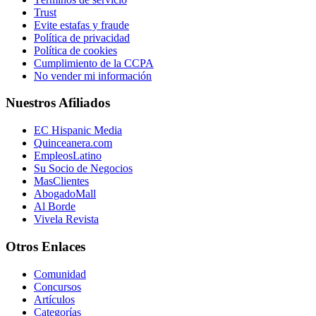
Trust
Evite estafas y fraude
Política de privacidad
Política de cookies
Cumplimiento de la CCPA
No vender mi información
Nuestros Afiliados
EC Hispanic Media
Quinceanera.com
EmpleosLatino
Su Socio de Negocios
MasClientes
AbogadoMall
Al Borde
Vivela Revista
Otros Enlaces
Comunidad
Concursos
Artículos
Categorías