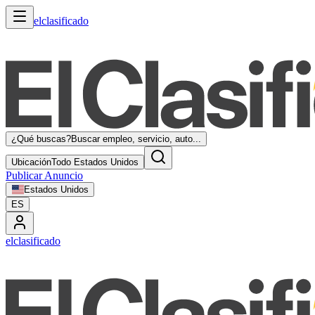
elclasificado
¿Qué buscas?
Buscar empleo, servicio, auto...
Ubicación
Todo Estados Unidos
Publicar Anuncio
Estados Unidos
ES
elclasificado