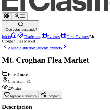
¿Qué estás buscando?
Inicio
/
Charleston
/
Eventos
/
Otros Eventos
/
Mt.
Croghan Flea Market
Anuncio anterior
Siguiente anuncio
Mt. Croghan Flea Market
Hace 2 meses
Charleston, SC
20
Vistas
Agregar a favoritos
Compartir
Descripción