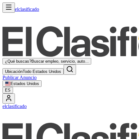
elclasificado
¿Qué buscas?
Buscar empleo, servicio, auto...
Ubicación
Todo Estados Unidos
Publicar Anuncio
Estados Unidos
ES
elclasificado