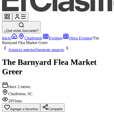
¿Qué estás buscando?
Inicio
/
Charleston
/
Eventos
/
Otros Eventos
/
The
Barnyard Flea Market Greer
Anuncio anterior
Siguiente anuncio
The Barnyard Flea Market
Greer
Hace 2 meses
Charleston, SC
20
Vistas
Agregar a favoritos
Compartir