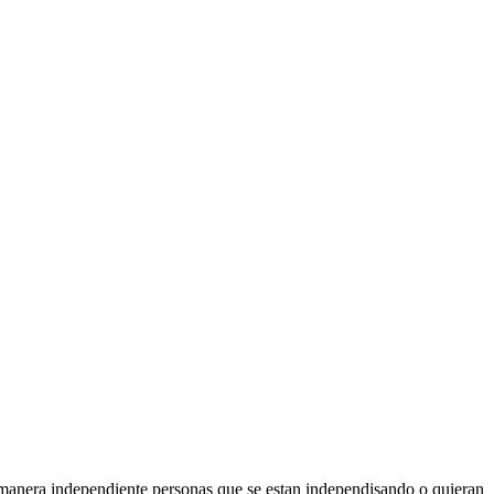
e manera independiente personas que se estan independisando o quieran