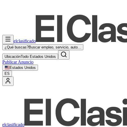
elclasificado
¿Qué buscas?
Buscar empleo, servicio, auto...
Ubicación
Todo Estados Unidos
Publicar Anuncio
Estados Unidos
ES
elclasificado