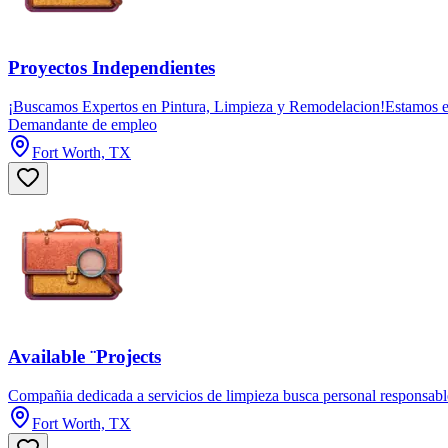
Proyectos Independientes
¡Buscamos Expertos en Pintura, Limpieza y Remodelacion!Estamos en 
Demandante de empleo
Fort Worth, TX
Available ¨Projects
Compañia dedicada a servicios de limpieza busca personal responsable 
Fort Worth, TX