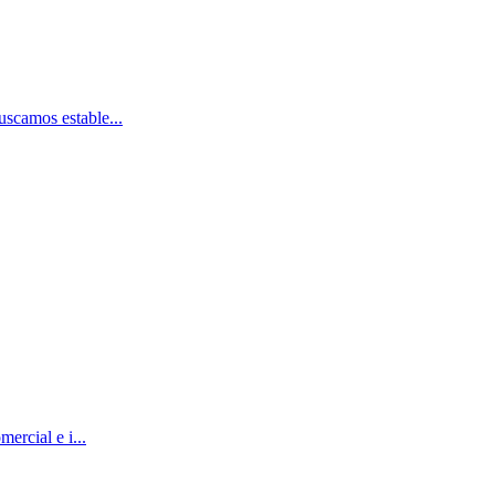
scamos estable...
ercial e i...