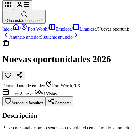
¿Qué estás buscando?
Inicio
/
Fort Worth
/
Empleos
/
Limpieza
/
Nuevas oportuni
Anuncio anterior
Siguiente anuncio
Nuevas oportunidades 2026
Demandante de empleo
Fort Worth, TX
Hace 2 meses
51
Vistas
Agregar a favoritos
Compartir
Descripción
Busco personal de ambo sexos con experiencia en el ámbito laboral de