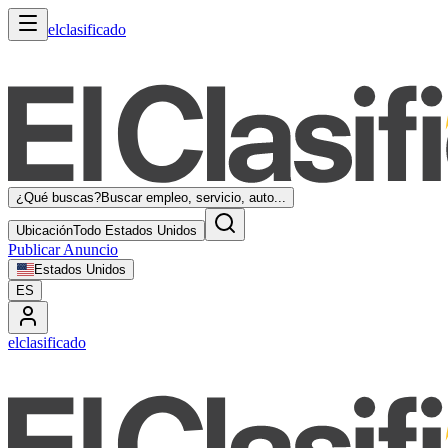
elclasificado
¿Qué buscas?
Buscar empleo, servicio, auto...
Ubicación
Todo Estados Unidos
Publicar Anuncio
Estados Unidos
ES
elclasificado