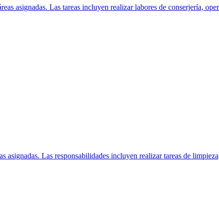
eas asignadas. Las tareas incluyen realizar labores de conserjería, oper
as asignadas. Las responsabilidades incluyen realizar tareas de limpieza,