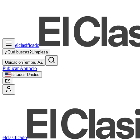
elclasificado
¿Qué buscas?
Limpieza
Ubicación
Tempe, AZ
Publicar Anuncio
Estados Unidos
ES
elclasificado