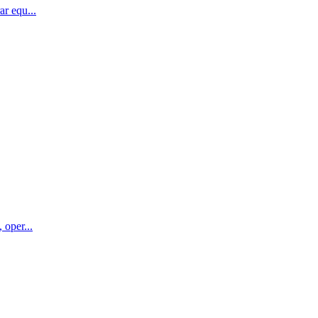
ar equ...
 oper...