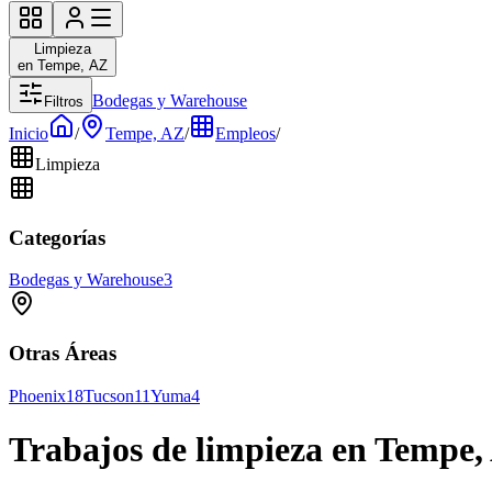
Limpieza
en Tempe, AZ
Bodegas y Warehouse
Filtros
Inicio
/
Tempe, AZ
/
Empleos
/
Limpieza
Categorías
Bodegas y Warehouse
3
Otras Áreas
Phoenix
18
Tucson
11
Yuma
4
Trabajos de limpieza en Tempe,