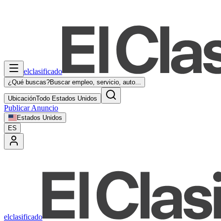
elclasificado
¿Qué buscas?
Buscar empleo, servicio, auto...
Ubicación
Todo Estados Unidos
Publicar Anuncio
Estados Unidos
ES
elclasificado