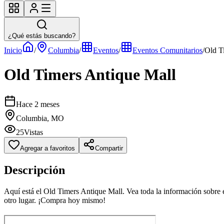
¿Qué estás buscando?
Inicio
/
Columbia
/
Eventos
/
Eventos Comunitarios
/
Old T
Old Timers Antique Mall
Hace 2 meses
Columbia, MO
25
Vistas
Agregar a favoritos
Compartir
Descripción
Aquí está el Old Timers Antique Mall. Vea toda la información sobre e
otro lugar. ¡Compra hoy mismo!