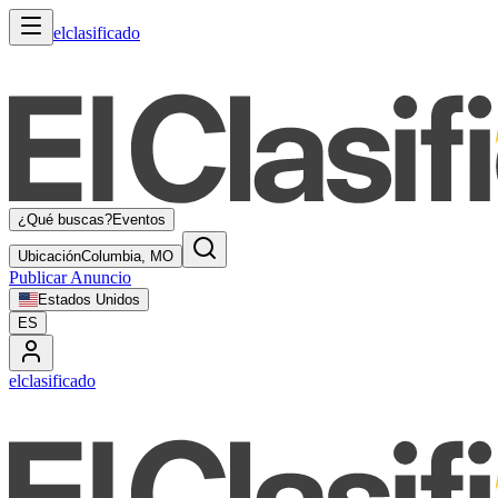
elclasificado
¿Qué buscas?
Eventos
Ubicación
Columbia, MO
Publicar Anuncio
Estados Unidos
ES
elclasificado