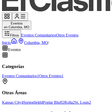
Eventos
en Columbia, MO
Eventos Comunitarios
Otros Eventos
Filtros
Inicio
/
Columbia, MO
/
Eventos
Categorías
Eventos Comunitarios
1
Otros Eventos
1
Otras Áreas
Kansas City
4
Springfield
4
Poplar Bluff
2
Rolla
2
St. Louis
2