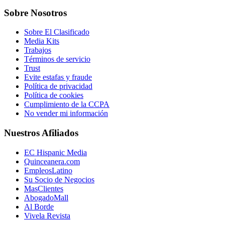
Sobre Nosotros
Sobre El Clasificado
Media Kits
Trabajos
Términos de servicio
Trust
Evite estafas y fraude
Política de privacidad
Política de cookies
Cumplimiento de la CCPA
No vender mi información
Nuestros Afiliados
EC Hispanic Media
Quinceanera.com
EmpleosLatino
Su Socio de Negocios
MasClientes
AbogadoMall
Al Borde
Vivela Revista