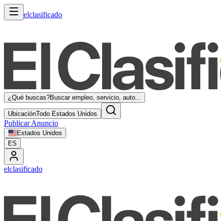
elclasificado
¿Qué buscas?
Buscar empleo, servicio, auto...
Ubicación
Todo Estados Unidos
Publicar Anuncio
Estados Unidos
ES
elclasificado