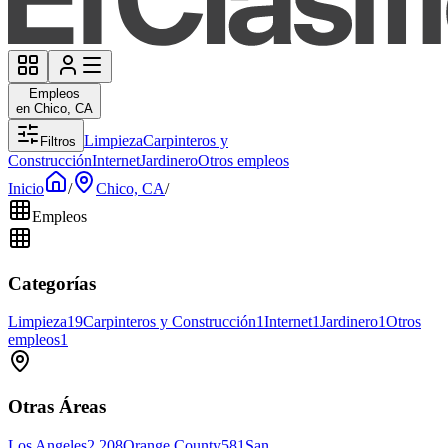
Empleos
en Chico, CA
Limpieza
Carpinteros y
Filtros
Construcción
Internet
Jardinero
Otros empleos
Inicio
/
Chico, CA
/
Empleos
Categorías
Limpieza
19
Carpinteros y Construcción
1
Internet
1
Jardinero
1
Otros
empleos
1
Otras Áreas
Los Angeles
2,208
Orange County
581
San