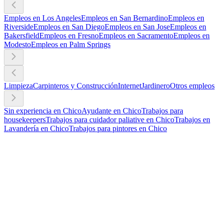
Empleos en Los Angeles
Empleos en San Bernardino
Empleos en
Riverside
Empleos en San Diego
Empleos en San Jose
Empleos en
Bakersfield
Empleos en Fresno
Empleos en Sacramento
Empleos en
Modesto
Empleos en Palm Springs
Limpieza
Carpinteros y Construcción
Internet
Jardinero
Otros empleos
Sin experiencia en Chico
Ayudante en Chico
Trabajos para
housekeepers
Trabajos para cuidador paliative en Chico
Trabajos en
Lavandería en Chico
Trabajos para pintores en Chico