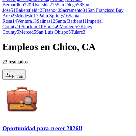
Bernardino
220
Riverside
215
San Diego
58
San
Jose
51
Bakersfield
42
Fresno
40
Sacramento
31
San Francisco Bay
Area
23
Modesto
17
Palm Springs
16
Santa
Rosa
14
Ventura
13
Salinas
12
Santa Barbara
11
Imperial
County
10
Stockton
10
Eureka
9
Monterey
7
Kings
County
5
Merced
5
San Luis Obispo
5
Tulare
3
Empleos en Chico, CA
23 resultados
Filtros
Oportunidad para crecer 2026!!