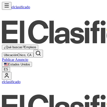
elclasificado
¿Qué buscas?
Empleos
Ubicación
Chico, CA
Publicar Anuncio
Estados Unidos
ES
elclasificado