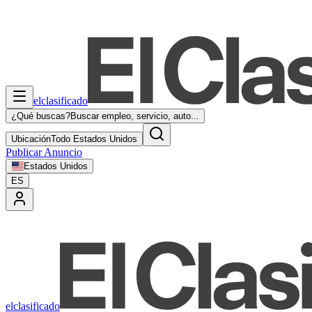
elclasificado
¿Qué buscas?
Buscar empleo, servicio, auto...
Ubicación
Todo Estados Unidos
Publicar Anuncio
Estados Unidos
ES
elclasificado