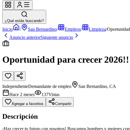
¿Qué estás buscando?
Inicio
/
San Bernardino
/
Empleos
/
Limpieza
/
Oportunidad
Anuncio anterior
Siguiente anuncio
Oportunidad para crecer 2026!!
Independiente
Demandante de empleo
San Bernardino, CA
Hace 2 meses
137
Vistas
Agregar a favoritos
Compartir
Descripción
¡Haz crecer tu futuro con nosotros! Buscamos hombres y mujeres con e