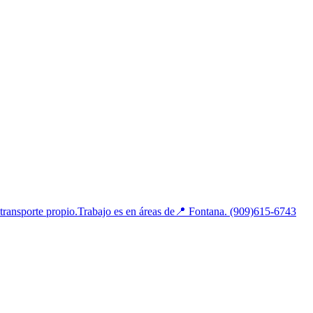
porte propio.Trabajo es en áreas de📍 Fontana. (909)615-6743