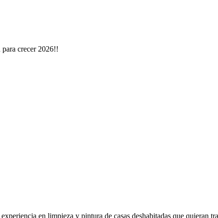
 para crecer 2026!!
xperiencia en limpieza y pintura de casas deshabitadas que quieran tr