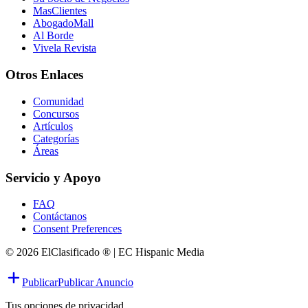
MasClientes
AbogadoMall
Al Borde
Vivela Revista
Otros Enlaces
Comunidad
Concursos
Artículos
Categorías
Áreas
Servicio y Apoyo
FAQ
Contáctanos
Consent Preferences
© 2026 ElClasificado ® | EC Hispanic Media
Publicar
Publicar Anuncio
Tus opciones de privacidad