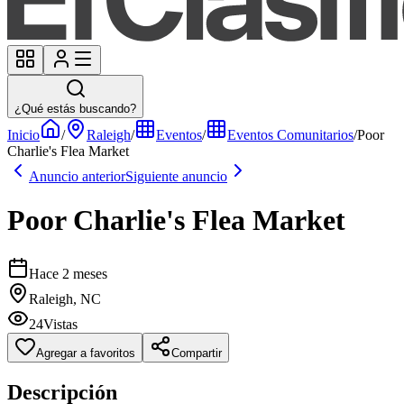
¿Qué estás buscando?
Inicio
/
Raleigh
/
Eventos
/
Eventos Comunitarios
/
Poor
Charlie's Flea Market
Anuncio anterior
Siguiente anuncio
Poor Charlie's Flea Market
Hace 2 meses
Raleigh, NC
24
Vistas
Agregar a favoritos
Compartir
Descripción