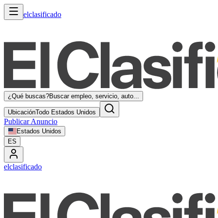
elclasificado
¿Qué buscas?
Buscar empleo, servicio, auto...
Ubicación
Todo Estados Unidos
Publicar Anuncio
Estados Unidos
ES
elclasificado