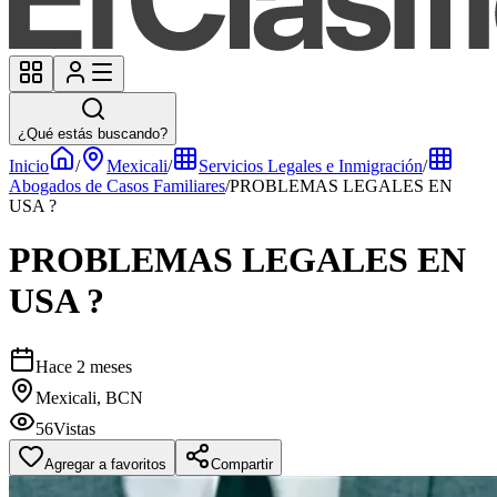
¿Qué estás buscando?
Inicio
/
Mexicali
/
Servicios Legales e Inmigración
/
Abogados de Casos Familiares
/
PROBLEMAS LEGALES EN
USA ?
PROBLEMAS LEGALES EN
USA ?
Hace 2 meses
Mexicali, BCN
56
Vistas
Agregar a favoritos
Compartir