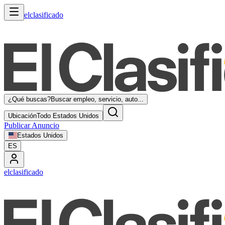
elclasificado
¿Qué buscas?
Buscar empleo, servicio, auto...
Ubicación
Todo Estados Unidos
Publicar Anuncio
Estados Unidos
ES
elclasificado