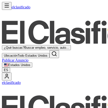
elclasificado
¿Qué buscas?
Buscar empleo, servicio, auto...
Ubicación
Todo Estados Unidos
Publicar Anuncio
Estados Unidos
ES
elclasificado