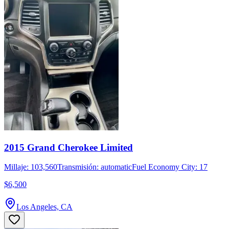
2015 Grand Cherokee Limited
Millaje: 103,560
Transmisión: automatic
Fuel Economy City: 17
$6,500
Los Angeles, CA