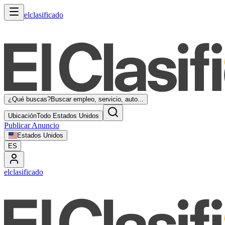
elclasificado
¿Qué buscas?
Buscar empleo, servicio, auto...
Ubicación
Todo Estados Unidos
Publicar Anuncio
Estados Unidos
ES
elclasificado