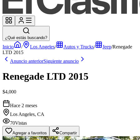
¿Qué estás buscando?
Inicio
/
Los Angeles
/
Autos y Trucks
/
Jeep
/
Renegade
LTD 2015
Anuncio anterior
Siguiente anuncio
Renegade LTD 2015
$4,000
Hace 2 meses
Los Angeles, CA
70
Vistas
Agregar a favoritos
Compartir