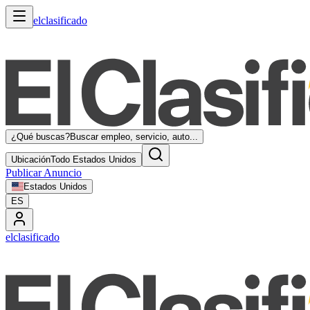
elclasificado
¿Qué buscas?
Buscar empleo, servicio, auto...
Ubicación
Todo Estados Unidos
Publicar Anuncio
Estados Unidos
ES
elclasificado