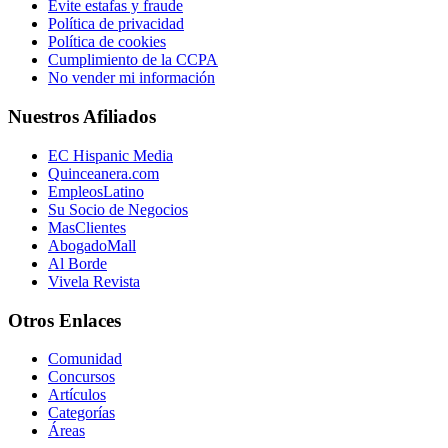
Evite estafas y fraude
Política de privacidad
Política de cookies
Cumplimiento de la CCPA
No vender mi información
Nuestros Afiliados
EC Hispanic Media
Quinceanera.com
EmpleosLatino
Su Socio de Negocios
MasClientes
AbogadoMall
Al Borde
Vivela Revista
Otros Enlaces
Comunidad
Concursos
Artículos
Categorías
Áreas