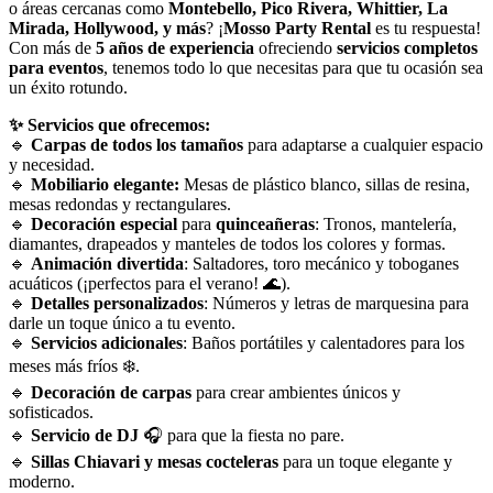
o áreas cercanas como
Montebello, Pico Rivera, Whittier, La
Mirada, Hollywood, y más
? ¡
Mosso Party Rental
es tu respuesta!
Con más de
5 años de experiencia
ofreciendo
servicios completos
para eventos
, tenemos todo lo que necesitas para que tu ocasión sea
un éxito rotundo.
✨ Servicios que ofrecemos:
🔹
Carpas de todos los tamaños
para adaptarse a cualquier espacio
y necesidad.
🔹
Mobiliario elegante:
Mesas de plástico blanco, sillas de resina,
mesas redondas y rectangulares.
🔹
Decoración especial
para
quinceañeras
: Tronos, mantelería,
diamantes, drapeados y manteles de todos los colores y formas.
🔹
Animación divertida
: Saltadores, toro mecánico y toboganes
acuáticos (¡perfectos para el verano! 🌊).
🔹
Detalles personalizados
: Números y letras de marquesina para
darle un toque único a tu evento.
🔹
Servicios adicionales
: Baños portátiles y calentadores para los
meses más fríos ❄️.
🔹
Decoración de carpas
para crear ambientes únicos y
sofisticados.
🔹
Servicio de DJ
🎧 para que la fiesta no pare.
🔹
Sillas Chiavari y mesas cocteleras
para un toque elegante y
moderno.