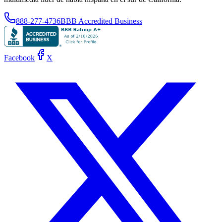
888-277-4736
BBB Accredited Business
Facebook
X