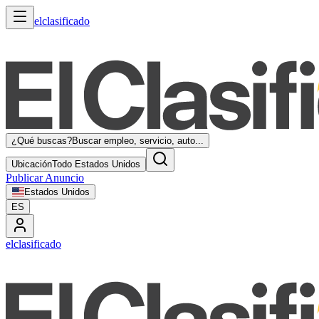
elclasificado
¿Qué buscas?
Buscar empleo, servicio, auto...
Ubicación
Todo Estados Unidos
Publicar Anuncio
Estados Unidos
ES
elclasificado