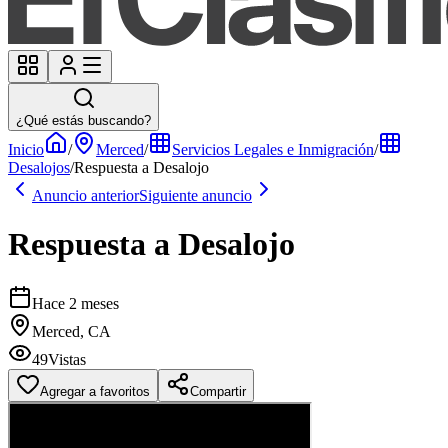
¿Qué estás buscando?
Inicio
/
Merced
/
Servicios Legales e Inmigración
/
Desalojos
/
Respuesta a Desalojo
Anuncio anterior
Siguiente anuncio
Respuesta a Desalojo
Hace 2 meses
Merced, CA
49
Vistas
Agregar a favoritos
Compartir