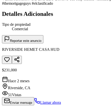
#themortgageguys #elclasificado
Detalles Adicionales
Tipo de propiedad
Comercial
Reportar este anuncio
RIVERSIDE HEMET CASA HUD
$231,000
Hace 2 meses
Riverside, CA
51
Vistas
Llamar ahora
Enviar mensaje