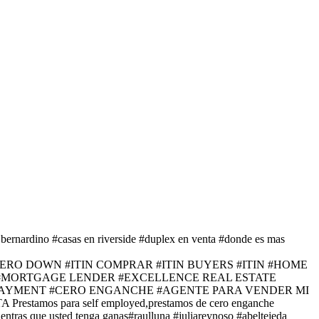
n bernardino #casas en riverside #duplex en venta #donde es mas
ANCE # CERO DOWN #ITIN COMPRAR #ITIN BUYERS #ITIN #HOME
 #MORTGAGE LENDER #EXCELLENCE REAL ESTATE
PAYMENT #CERO ENGANCHE #AGENTE PARA VENDER MI
 para self employed,prestamos de cero enganche
as que usted tenga ganas#raulluna #juliareynoso #abeltejeda