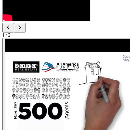
1
/
2