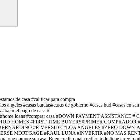
tamos de casa #calificar para compra
a los angeles #casas baratas#casas de gobierno #casas hud #casas en sa
 #bajar el pago de casa #
e #seniors #home loans #comprar casa #DOWN PAYMENT ASSIST
 #HUD HOMES #FIRST TIME BUYERS#PRIMER COMPRADOR
BERNARDINO #RIVERSIDE #LOA ANGELES #ZERO DOWN 
MORTGAGE #RAUL LUNA #INVERTIR #NO MAS RENTA Prestamos
mpre su casa. Buen credito,mal credito, todo tiene arreglo mientr