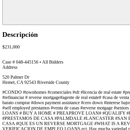
Descripción
$231,000
Case # 048-445156 • All Bidders
Address
520 Palmer Dr
Hemet, CA 92543 Riverside County
#CONDO #townhomes #comerciales #sfr #licencia de real estate #pres
#refinanciar # reverse mortgage#agente de real estate# #casa de vent
barato comprar #down payment assistance #cero down #interese bajos
#self employed prestamos #venta de casas #reverse motgag
LOANS # BUY A HOME # PREAPROVE LOAN# #QUALIFY
#PRESTAMOS DE CASA #PALMDALE #LANCASTER #SAN 
CASA #QUE ES UN REVERSE MORTGAGE #WHAT IS A REVERSE 
VERIFICACION DE EMPLEO LOANS ect. Hay mucha variedad para que co