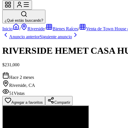
¿Qué estás buscando?
Inicio
/
Riverside
/
Bienes Raíces
/
Venta de Town House 
Anuncio anterior
Siguiente anuncio
RIVERSIDE HEMET CASA H
$231,000
Hace 2 meses
Riverside, CA
51
Vistas
Agregar a favoritos
Compartir