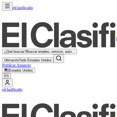
elclasificado
¿Qué buscas?
Buscar empleo, servicio, auto...
Ubicación
Todo Estados Unidos
Publicar Anuncio
Estados Unidos
ES
elclasificado