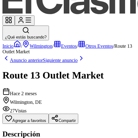
¿Qué estás buscando?
Inicio
/
Wilmington
/
Eventos
/
Otros Eventos
/
Route 13
Outlet Market
Anuncio anterior
Siguiente anuncio
Route 13 Outlet Market
Hace 2 meses
Wilmington, DE
27
Vistas
Agregar a favoritos
Compartir
Descripción